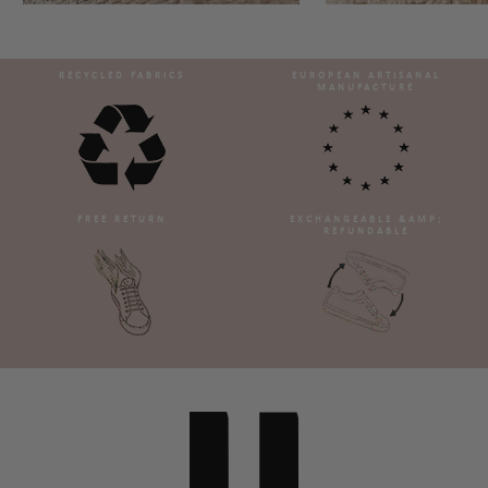
RECYCLED FABRICS
EUROPEAN ARTISANAL
MANUFACTURE
FREE RETURN
EXCHANGEABLE &AMP;
REFUNDABLE