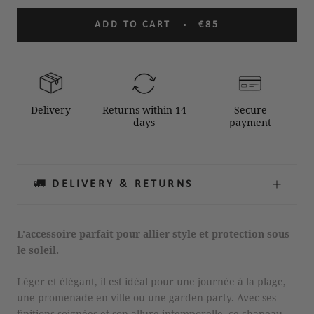
ADD TO CART
€85
Delivery
Returns within 14
Secure
days
payment
🚛 DELIVERY & RETURNS
L'accessoire parfait pour allier style et protection sous
le soleil.
Léger et élégant, il est idéal pour une journée à la plage,
une promenade en ville ou une garden-party. Avec ses
finitions soignées et son allure intemporelle, ce chapeau