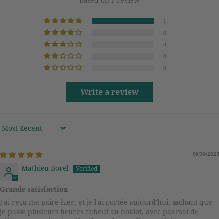
Based on 1 review
1
0
0
0
0
Write a review
Sort by
09/30/2025
Mathieu Borel
Grande satisfaction
J'ai reçu ma paire hier, et je l'ai portée aujourd'hui, sachant que
je passe plusieurs heures debout au boulot, avec pas mal de