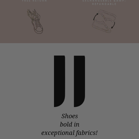
FREE RETURN
EXCHANGEABLE &AMP;
REFUNDABLE
Shoes
bold in
exceptional fabrics!