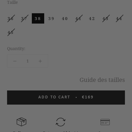
Taille
36
37
38
39
40
41
42
43
44
45
Quantity:
Guide des tailles
ADD TO CART
€169