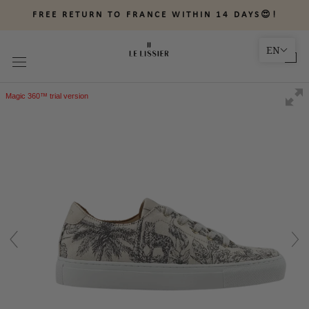
Skip
FREE RETURN TO FRANCE WITHIN 14 DAYS😍!
to
content
EN
Magic 360™ trial version