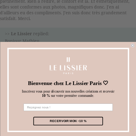
piétinement. Rien à redire, le confort est là. Et esthétiquement,
elles sont conformes aux photos, magnifiques donc. J'en ai
d'ailleurs eu des compliments. J'en suis donc très grandement
satisfait. Merci.
>>
Le Lissier
replied:
Bonjour Mathieu,
Merci beaucoup pour votre retour ! Nous sommes ravis que
le confort et le design soient au rendez-vous. Savoir que nos
créations vous accompagnent au quotidien est une belle
récompense pour notre équipe.
L’équipe Le Lissier Paris
Bienvenue chez Le Lissier Paris 🤍
Inscrivez vous pour découvrir nos nouvelles créations et recevoir
10 %
sur votre première commande.
INTERVIEW
Waterproof your sneakers before use. Dust them
with a soft brush, then clean them with a damp cloth
RECERVOIR MON −10 %
and dry immediately. If there is a persistent stain,
clean with a cloth dampened with scarlet water. The