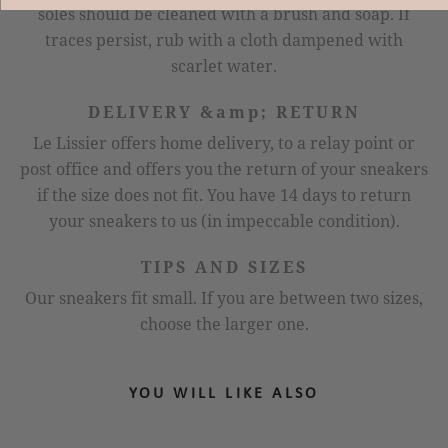
soles should be cleaned with a brush and soap. If
traces persist, rub with a cloth dampened with
scarlet water.
DELIVERY &amp; RETURN
Le Lissier offers home delivery, to a relay point or
post office and offers you the return of your sneakers
if the size does not fit. You have 14 days to return
your sneakers to us (in impeccable condition).
TIPS AND SIZES
Our sneakers fit small. If you are between two sizes,
choose the larger one.
YOU WILL LIKE ALSO