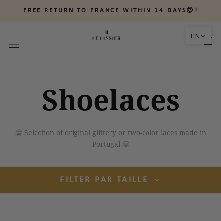
Skip
FREE RETURN TO FRANCE WITHIN 14 DAYS😍!
to
content
EN
Shoelaces
🤗
Selection of original glittery or two-color laces made in
Portugal
🤗
FILTER PAR TAILLE