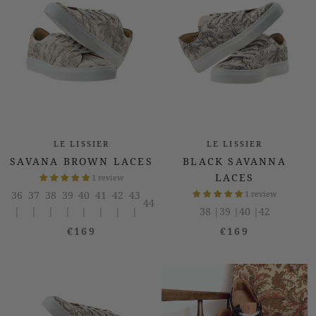
LE LISSIER
LE LISSIER
SAVANA BROWN LACES
BLACK SAVANNA
LACES
1 review
36
37
38
39
40
41
42
43
1 review
44
|
|
|
|
|
|
|
|
38 |
39 |
40 |
42
€169
€169