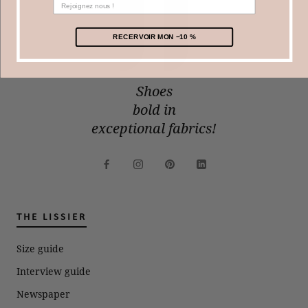
RECERVOIR MON −10 %
Shoes
bold in
exceptional fabrics!
THE LISSIER
Size guide
Interview guide
Newspaper