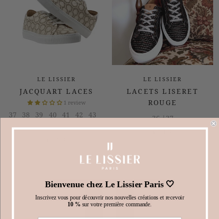
LE LISSIER
LE LISSIER
JACQUART LACES
LACETS LISERET
ROUGE
1 review
37
38
39
40
41
42
43
36 |
37
45
|
|
|
|
|
|
|
€149
€169
Bienvenue chez Le Lissier Paris 🤍
Inscrivez vous pour découvrir nos nouvelles créations et recevoir
10 %
sur votre première commande.