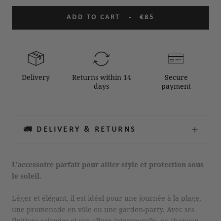
ADD TO CART
€85
Delivery
Returns within 14
Secure
days
payment
🚛 DELIVERY & RETURNS
L'accessoire parfait pour allier style et protection sous
le soleil.
Léger et élégant, il est idéal pour une journée à la plage,
une promenade en ville ou une garden-party. Avec ses
finitions soignées et son allure intemporelle, ce chapeau