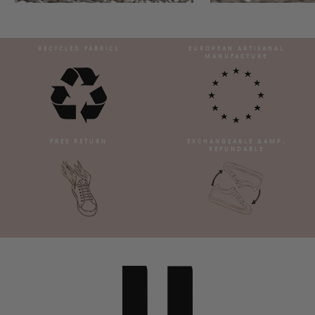
RECYCLED FABRICS
EUROPEAN ARTISANAL
MANUFACTURE
FREE RETURN
EXCHANGEABLE &AMP;
REFUNDABLE