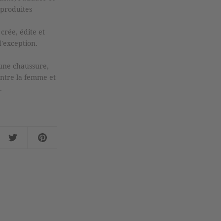
 produites
crée, édite et
d'exception.
d’une chaussure,
entre la femme et
.