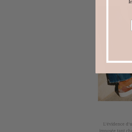
I
L’évidence d’u
imposée tant che