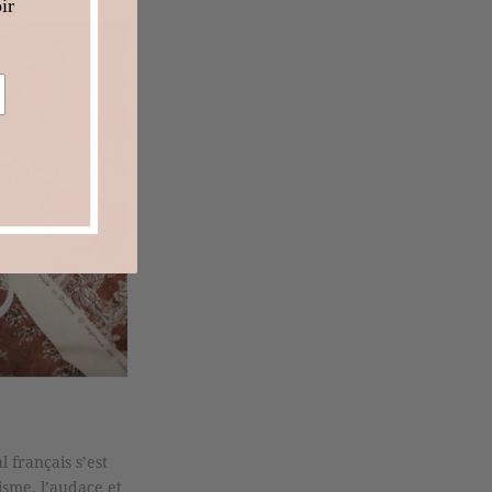
ir
 français s’est
isme, l’audace et