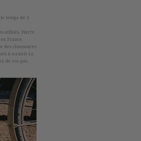
 le temps de 3
utilisés, Pierre
s en France.
re des chaussures
kets à scratch Le
ré de vos pas.