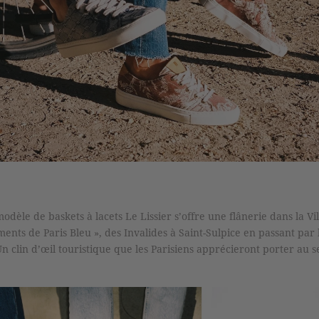
modèle de baskets à lacets Le Lissier s’offre une flânerie dans la V
ents de Paris Bleu », des Invalides à Saint-Sulpice en passant par
 clin d’œil touristique que les Parisiens apprécieront porter au 