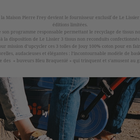
la Maison Pierre Frey devient le fournisseur exclusif de Le Lissier
éditions limitées.
e son programme responsable permettant le recyclage de tissus non-
à la disposition de Le Lissier 3 tissus non reconduits confectionné
pour mission d’upcycler ces 3 toiles de Jouy 100% coton pour en fai
orelles, audacieuses et élégantes : l’incontournable modèle de bas
re des « buveurs Bleu Braquenié » qui trinquent et s’amusent au g