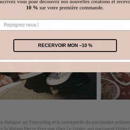
nscrivez vous pour découvrir nos nouvelles créations et recevo
10 %
sur votre première commande.
RECERVOIR MON −10 %
n dialogue sur l’upcycling et la sauvegarde du patrimoine artisanal
z la Maison Pierre Frey que chez Le Lissier, qui partagent l’éclect