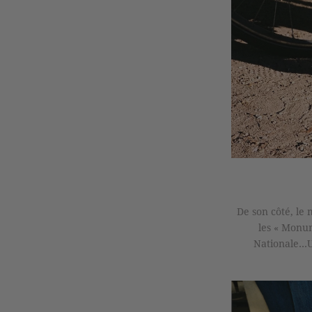
De son côté, le 
les « Monum
Nationale…Un