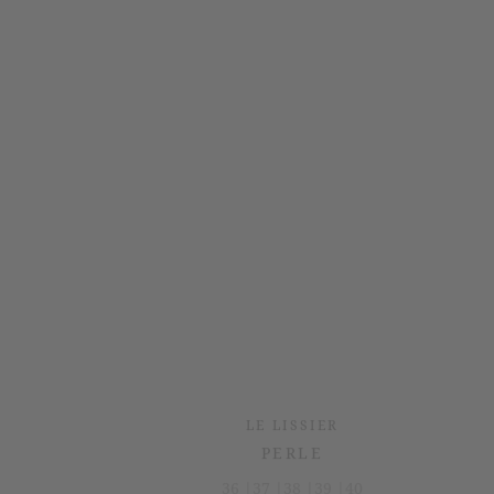
LE LISSIER
PERLE
36 |
37 |
38 |
39 |
40