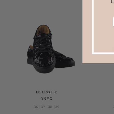
I
LE LISSIER
ONYX
36 |
37 |
38 |
39