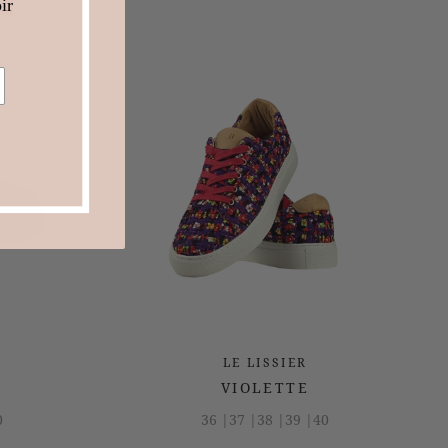
ir
LE LISSIER
VIOLETTE
0
36 |
37 |
38 |
39 |
40