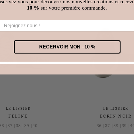
nscrivez vous pour découvrir nos nouvelles créations et recevo
10 %
sur votre première commande.
RECERVOIR MON −10 %
LE LISSIER
LE LISSIER
FÉLINE
ECRIN NOIR
36 |
37 |
38 |
39 |
40
36 |
37 |
38 |
39 |
4