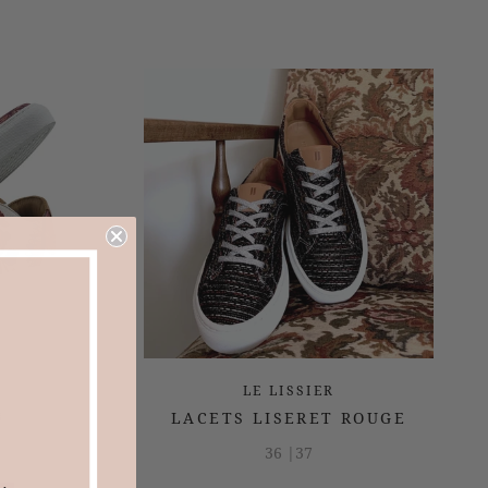
論
LE LISSIER
帶
LACETS LISERET ROUGE
論
36 |
37