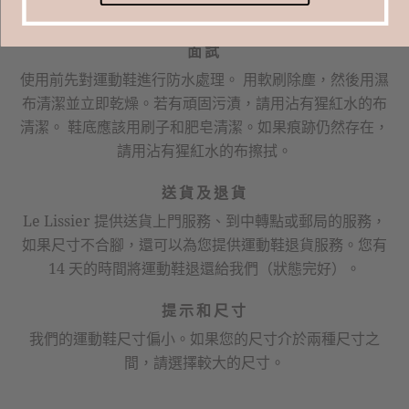
面試
使用前先對運動鞋進行防水處理。 用軟刷除塵，然後用濕
布清潔並立即乾燥。若有頑固污漬，請用沾有猩紅水的布
清潔。 鞋底應該用刷子和肥皂清潔。如果痕跡仍然存在，
請用沾有猩紅水的布擦拭。
送貨及退貨
Le Lissier 提供送貨上門服務、到中轉點或郵局的服務，
如果尺寸不合腳，還可以為您提供運動鞋退貨服務。您有
14 天的時間將運動鞋退還給我們（狀態完好）。
提示和尺寸
我們的運動鞋尺寸偏小。如果您的尺寸介於兩種尺寸之
間，請選擇較大的尺寸。