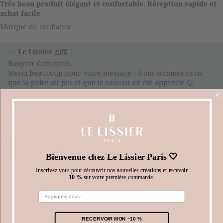
Très beau produit élégant et confortable. Réception rapide et
achat facile
Marque de confiance
>>
Le Lissier
回覆：
Bonjour Catherine,
Merci beaucoup pour votre message ! Nous sommes ravis
que la paire ait plu et que le cadeau ait été apprécié 😊
L’équipe Le Lissier Paris
07/29/2022
Claire
Bienvenue chez Le Lissier Paris 🤍
Fabuleux
Inscrivez vous pour découvrir nos nouvelles créations et recevoir
Un petit bijou
10 %
sur votre première commande.
Elles sont superbes et confortables.
Un plaisir à porter pour toutes les occasions. Livraison parfaite.
Merci
RECERVOIR MON −10 %