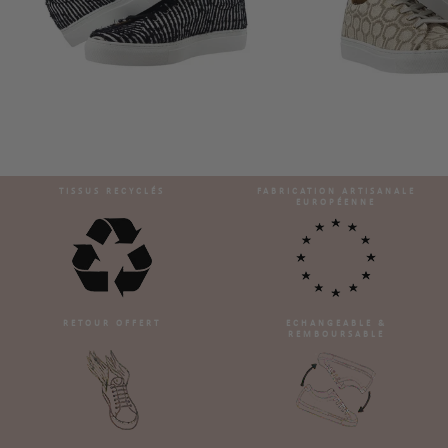
TISSUS RECYCLÉS
FABRICATION ARTISANALE
EUROPÉENNE
RETOUR OFFERT
ECHANGEABLE &
REMBOURSABLE