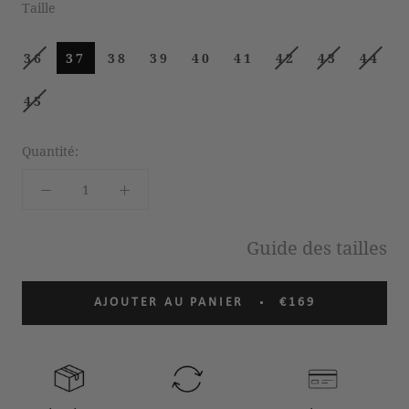
Taille
36
37
38
39
40
41
42
43
44
45
Quantité:
Guide des tailles
AJOUTER AU PANIER
€169