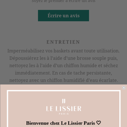
Soyez le premier à écrire un avis
Écrire un avis
ENTRETIEN
Imperméabilisez vos baskets avant toute utilisation.
Dépoussiérez les à l’aide d’une brosse souple puis,
nettoyez les à l’aide d’un chiffon humide et séchez
immédiatement. En cas de tache persistante,
nettoyez avec un chiffon humidifié d’eau écarlate.
Les semelles sont à nettoyer avec une brosette et du
savon. Si des traces persistent frottez avec un chiffon
humidifié d’eau écarlate.
LIVRAISON & RETOUR
Bienvenue chez Le Lissier Paris 🤍
Le Lissier vous propose une livraison à domicile, en