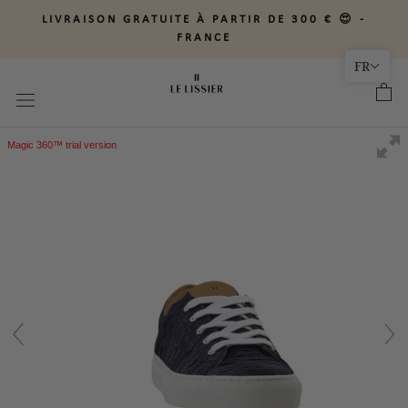
Aller
LIVRAISON GRATUITE À PARTIR DE 300 € 😍 -
au
FRANCE
contenu
FR
Magic 360™ trial version