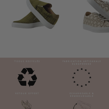
TISSUS RECYCLÉS
FABRICATION ARTISANALE
EUROPÉENNE
RETOUR OFFERT
ECHANGEABLE &
REMBOURSABLE