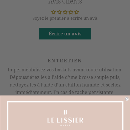
Avis Clients
Soyez le premier à écrire un avis
Écrire un avis
ENTRETIEN
Imperméabilisez vos baskets avant toute utilisation.
Dépoussiérez les à l’aide d’une brosse souple puis,
nettoyez les à l’aide d’un chiffon humide et séchez
immédiatement. En cas de tache persistante,
nettoyez avec un chiffon humidifié d’eau écarlate.
Les semelles sont à nettoyer avec une brosette et du
savon. Si des traces persistent frottez avec un chiffon
humidifié d’eau écarlate.