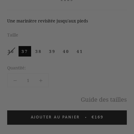
Une marinière revisitée jusqu'aux pieds
Taille
36
37
38
39
40
41
Quantité:
Guide des tailles
AJOUTER AU PANIER
€169