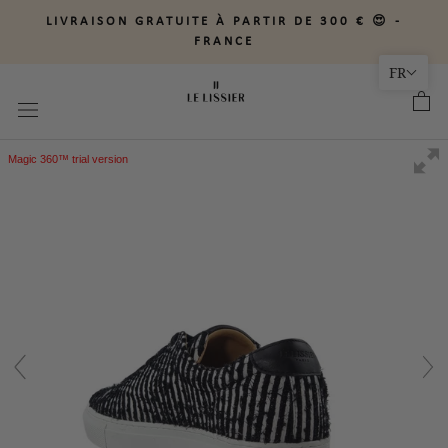
Aller
LIVRAISON GRATUITE À PARTIR DE 300 € 😍 -
au
FRANCE
contenu
FR
Magic 360™ trial version