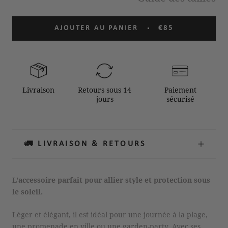
AJOUTER AU PANIER
€85
Livraison
Retours sous 14
Paiement
jours
sécurisé
🚛 LIVRAISON & RETOURS
L'accessoire parfait pour allier style et protection sous
le soleil.
Léger et élégant, il est idéal pour une journée à la plage,
une promenade en ville ou une garden-party. Avec ses