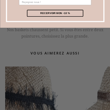
Vous avez 14 jours pour nous renvoyer vos baskets
(dans un état irréprochable).
RECERVOIR MON −10 %
CONSEILS ET TAILLES
Nos baskets chaussent petit. Si vous êtes entre deux
pointures, choisissez la plus grande.
VOUS AIMEREZ AUSSI