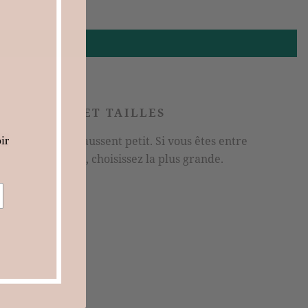
CONSEILS ET TAILLES
ir
Nos baskets chaussent petit. Si vous êtes entre
deux pointures, choisissez la plus grande.