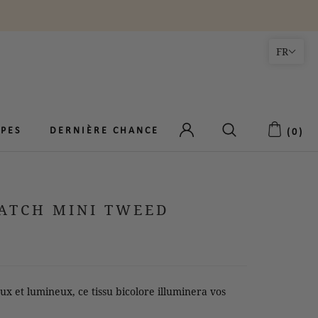
FR
PES
PES
DERNIÈRE CHANCE
DERNIÈRE CHANCE
(
0
)
ATCH MINI TWEED
ux et lumineux, ce tissu bicolore illuminera vos