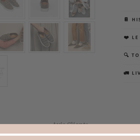
📔 HI
❤️ LE
🔍 TO
🚛 L
Avis Clients