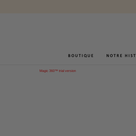
Aller
au
contenu
BOUTIQUE
NOTRE HIS
NOTRE HIS
Magic 360™ trial version