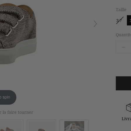
Taille
37
Quantit
o spin
r la faire tourner
Livr