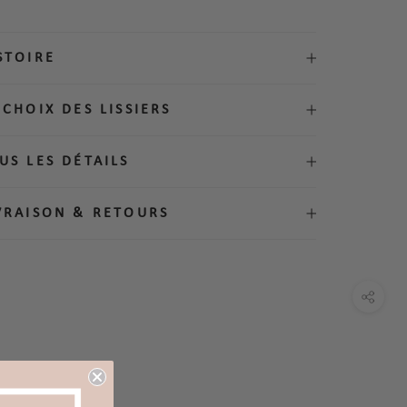
STOIRE
 CHOIX DES LISSIERS
US LES DÉTAILS
IVRAISON & RETOURS