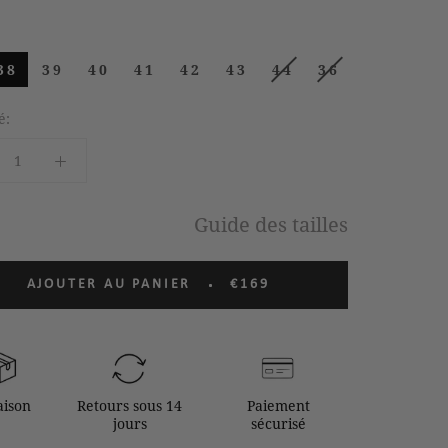
38
39
40
41
42
43
44
36
é:
Guide des tailles
AJOUTER AU PANIER
€169
aison
Retours sous 14
Paiement
jours
sécurisé