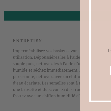
ENTRETIEN
I
Imperméabilisez vos baskets avant toute
utilisation. Dépoussiérez les à l’aide d’une brosse
souple puis, nettoyez les à l’aide d’un chiffon
humide et séchez immédiatement. En cas de tache
persistante, nettoyez avec un chiffon humidifié
d’eau écarlate. Les semelles sont à nettoyer avec
une brosette et du savon. Si des traces persistent
frottez avec un chiffon humidifié d’eau écarlate.