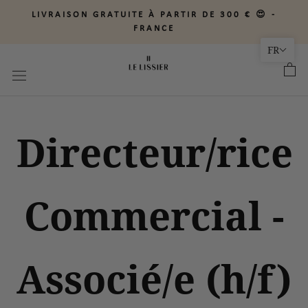
Aller
LIVRAISON GRATUITE À PARTIR DE 300 € 😍 -
au
FRANCE
contenu
FR
Directeur/rice
Commercial -
Associé/e (h/f)