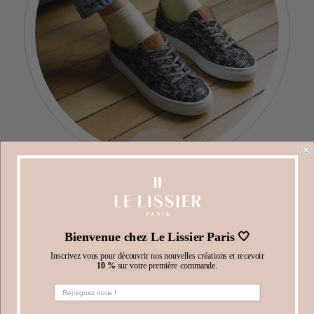
3
Essayez vos articles.
Bienvenue chez Le Lissier Paris 🤍
Inscrivez vous pour découvrir nos nouvelles créations et recevoir
10 %
sur votre première commande.
Profitez de
5
jours
après réception de vos articles
pour les essayer chez vous et sélectionnez ceux