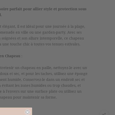
soire parfait pour allier style et protection sous
l.
t élégant, il est idéal pour une journée à la plage,
menade en ville ou une garden-party. Avec ses
ns soignées et son allure intemporelle, ce chapeau
a une touche chic à toutes vos tenues estivales.
en Chapeau :
tretenir un chapeau en paille, nettoyez-le avec un
 doux et sec, et pour les taches, utilisez une éponge
ent humide. Conservez-le dans un endroit sec et
en évitant les zones humides ou trop chaudes, et
e à l'envers sur une surface plate ou utilisez un
hapeau pour maintenir sa forme.