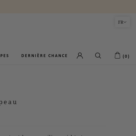
FR
PES
PES
DERNIÈRE CHANCE
DERNIÈRE CHANCE
(
0
)
peau