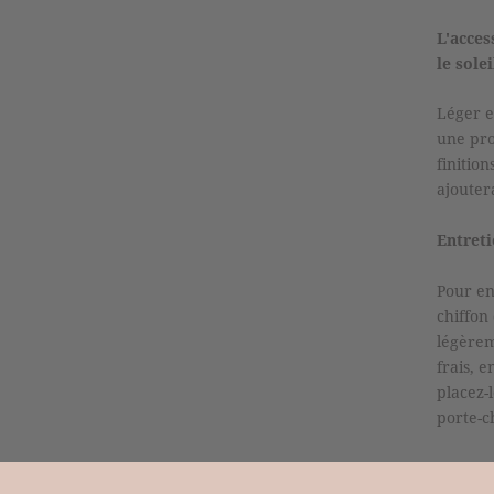
L'acces
le solei
Léger e
une pro
finitio
ajouter
Entreti
Pour en
chiffon
légèrem
frais, 
placez-l
porte-c