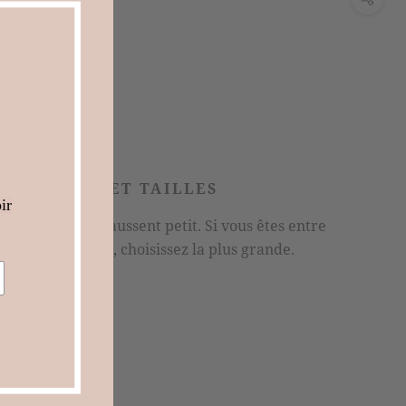
CONSEILS ET TAILLES
ir
Nos baskets chaussent petit. Si vous êtes entre
deux pointures, choisissez la plus grande.