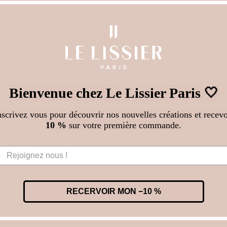
Avis Clients
Soyez le premier à écrire un avis
Bienvenue chez Le Lissier Paris 🤍
LIVRAISON & RETOUR
nscrivez vous pour découvrir nos nouvelles créations et recevo
10 %
sur votre première commande.
Le Lissier vous propose une livraison à domicile,
en point relais ou en bureau de poste et vous offre
le retour de vos baskets si la taille ne convenait
pas. Vous avez 14 jours pour nous renvoyer vos
baskets (dans un état irréprochable).
RECERVOIR MON −10 %