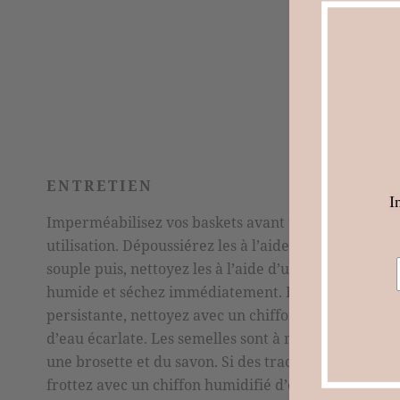
ENTRETIEN
I
Imperméabilisez vos baskets avant toute
utilisation. Dépoussiérez les à l’aide d’une brosse
souple puis, nettoyez les à l’aide d’un chiffon
humide et séchez immédiatement. En cas de tache
persistante, nettoyez avec un chiffon humidifié
d’eau écarlate. Les semelles sont à nettoyer avec
une brosette et du savon. Si des traces persistent
frottez avec un chiffon humidifié d’eau écarlate.