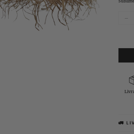
Sublime
Livr
🚛 L