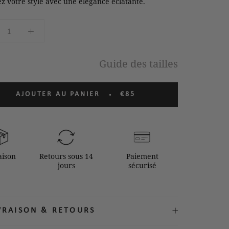
z votre style avec une élégance éclatante.
Guide des tailles
AJOUTER AU PANIER
€85
aison
Retours sous 14
Paiement
jours
sécurisé
IVRAISON & RETOURS