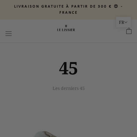
Aller
LIVRAISON GRATUITE À PARTIR DE 300 € 😍 -
au
FRANCE
contenu
FR
45
Les derniers 45