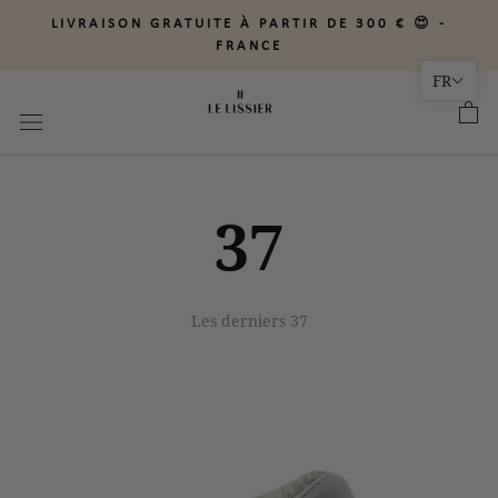
Aller
LIVRAISON GRATUITE À PARTIR DE 300 € 😍 -
au
FRANCE
contenu
FR
37
Les derniers 37