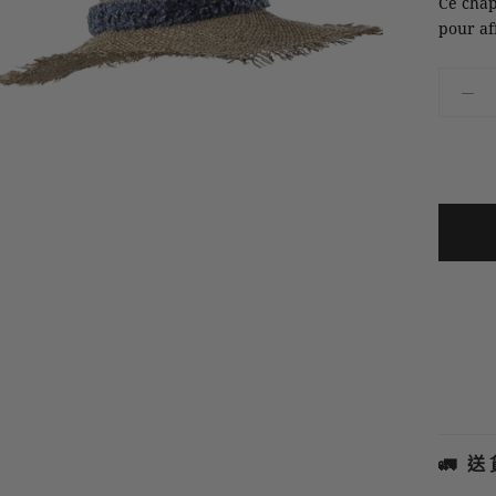
Ce chap
pour aff
🚛 