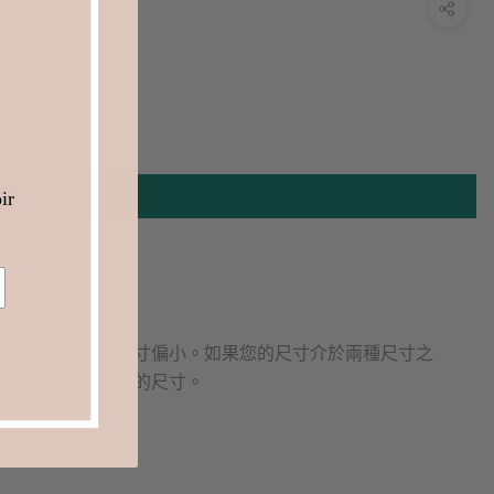
ir
提示和尺寸
我們的運動鞋尺寸偏小。如果您的尺寸介於兩種尺寸之
間，請選擇較大的尺寸。