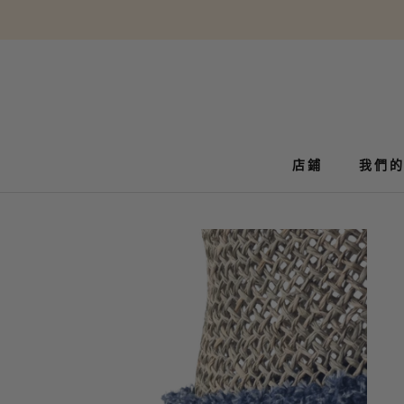
轉
到
內
容
店鋪
我們
我們