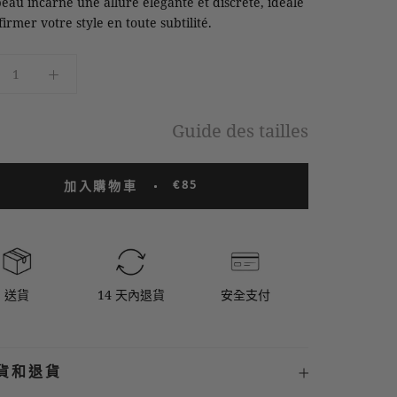
eau incarne une allure élégante et discrète, idéale
irmer votre style en toute subtilité.
Guide des tailles
€85
加入購物車
送貨
14 天內退貨
安全支付
送貨和退貨