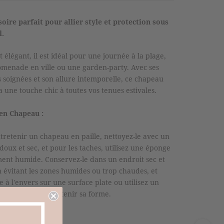
soire parfait pour allier style et protection sous
l.
t élégant, il est idéal pour une journée à la plage,
menade en ville ou une garden-party. Avec ses
ns soignées et son allure intemporelle, ce chapeau
a une touche chic à toutes vos tenues estivales.
en Chapeau :
tretenir un chapeau en paille, nettoyez-le avec un
 doux et sec, et pour les taches, utilisez une éponge
ent humide. Conservez-le dans un endroit sec et
en évitant les zones humides ou trop chaudes, et
e à l'envers sur une surface plate ou utilisez un
hapeau pour maintenir sa forme.