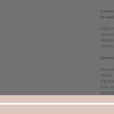
L'acces
le solei
Léger e
une pro
finitio
ajouter
Entreti
Pour en
chiffon
légèrem
frais, 
placez-l
porte-c