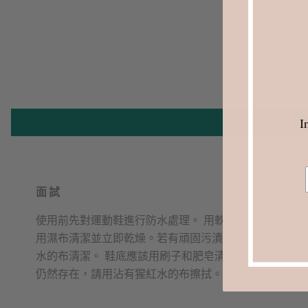
I
面試
使用前先對運動鞋進行防水處理。 用軟刷除塵，然後
用濕布清潔並立即乾燥。若有頑固污漬，請用沾有猩紅
水的布清潔。 鞋底應該用刷子和肥皂清潔。如果痕跡
仍然存在，請用沾有猩紅水的布擦拭。