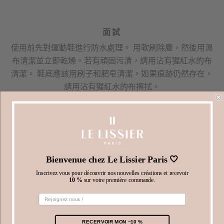
面試
使用前先對運動鞋進行防水處理。 用軟刷除塵，然後用濕
布清潔並立即乾燥。若有頑固污漬，請用沾有猩紅水的布
清潔。 鞋底應該用刷子和肥皂清潔。如果痕跡仍然存在，
請用沾有猩紅水的布擦拭。
送貨及退貨
Le Lissier 提供送貨上門服務、到中轉點或郵局的服務，
如果尺寸不合腳，還可以為您提供運動鞋退貨服務。您有
14 天的時間將運動鞋退還給我們（狀態完好）。
Bienvenue chez Le Lissier Paris 🤍
提示和尺寸
Inscrivez vous pour découvrir nos nouvelles créations et recevoir
10 %
sur votre première commande.
我們的運動鞋尺寸偏小。如果您的尺寸介於兩種尺寸之
間，請選擇較大的尺寸。
RECERVOIR MON −10 %