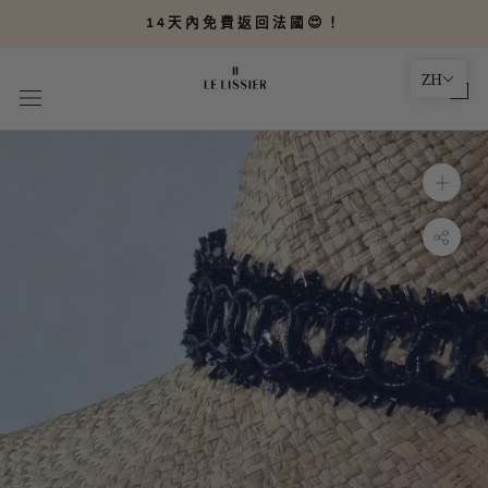
轉
14天內免費返回法國😍！
到
內
ZH
容