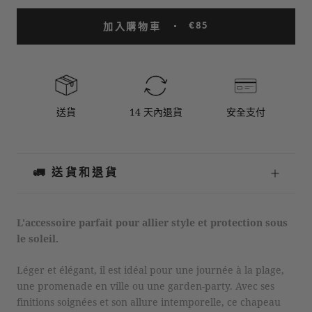
€85
加入購物車
送貨
14 天內退貨
安全支付
🚛 送貨和退貨
L'accessoire parfait pour allier style et protection sous
le soleil.
Léger et élégant, il est idéal pour une journée à la plage,
une promenade en ville ou une garden-party. Avec ses
finitions soignées et son allure intemporelle, ce chapeau