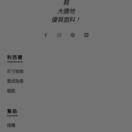
鞋
大膽地
優質面料！
利西爾
尺寸指南
面試指南
報紙
幫助
接觸