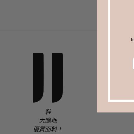
I
鞋
大膽地
優質面料！