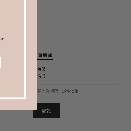
ir
時事通訊
成為第一
知情的
登記