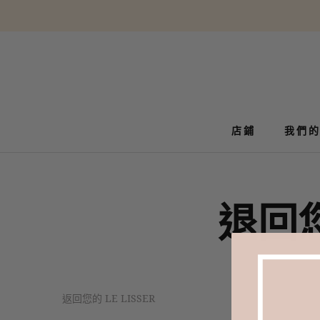
轉
到
內
容
店鋪
我們
我們
退回您
返回您的 LE LISSER