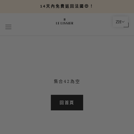
轉
14天內免費返回法國😍！
到
內
ZH
容
集合42為空
回首頁