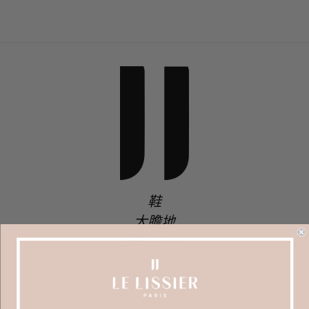
鞋
大膽地
優質面料！