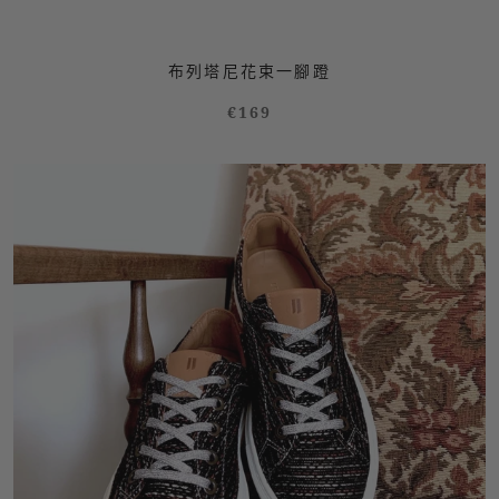
布列塔尼花束一腳蹬
€169