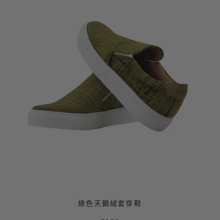
綠色天鵝絨套穿鞋