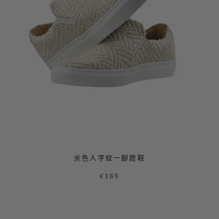
米色人字紋一腳蹬鞋
€169