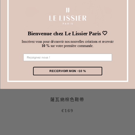
Bienvenue chez Le Lissier Paris 🤍
Inscrivez vous pour découvrir nos nouvelles créations et recevoir
10 %
sur votre première commande.
RECERVOIR MON −10 %
薩瓦納棕色鞋帶
€169