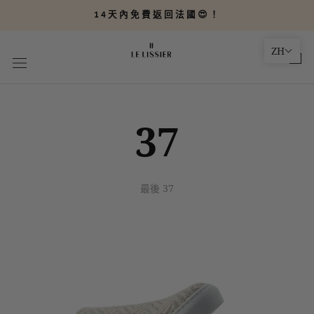
轉
14天內免費返回法國😍！
到
內
ZH
容
37
最後 37