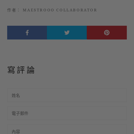
作者： MAESTROOO COLLABORATOR
寫評論