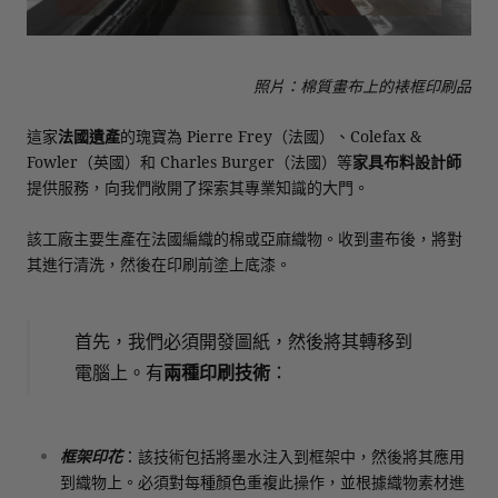
照片：棉質畫布上的裱框印刷品
這家
法國遺產
的瑰寶為 Pierre Frey（法國）、Colefax &
Fowler（英國）和 Charles Burger（法國）等
家具布料設計師
提供服務，向我們敞開了探索其專業知識的大門。
該工廠主要生產在法國編織的棉或亞麻織物。收到畫布後，將對
其進行清洗，然後​​在印刷前塗上底漆。
首先，我們必須開發圖紙，然後將其轉移到
電腦上。有
兩種印刷技術
：
框架印花
：該技術包括將墨水注入到框架中，然後將其應用
到織物上。必須對每種顏色重複此操作，並根據織物素材進