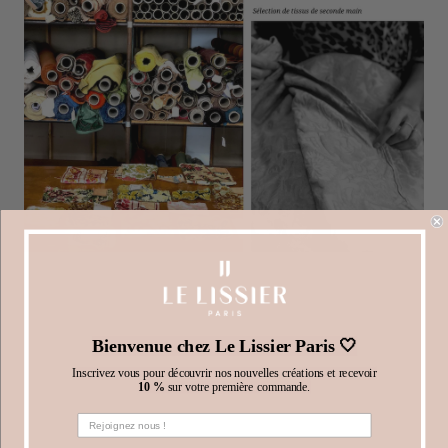
狩獵、尋找、搜尋、挖掘是一項需要耐心和熱情的工作，如今正
享受著美好時光。社會越來越多地轉向回收和二手商品，以避免
生產過剩和浪費。我們在這個領域特別喜歡的演員之一是二手時
Bienvenue chez Le Lissier Paris 🤍
尚精品店 Le Vif 陳列室的創始人 Gauthier Borsarello。他被認
Inscrivez vous pour découvrir nos nouvelles créations et recevoir
為是真正的二手、二手專家。在 Le Lissier，我們密切關注他非
10 %
sur votre première commande.
常鼓舞人心的工作。
古董是一種熱情，Le Lissier 完全愛上了它！