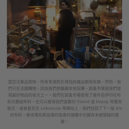
當您注重品質時，所有來源對於尋找紡織品都很有趣。然而，我
們只在法國購物，因為我們想繼續本地採購。跳蚤市場是我們發
現最好物品的地方之一。我們在跳蚤市場發現了幾件茹伊印花布
和天鵝絨布料。也可以搜尋我們喜歡的 Vinted 或 Depop 等應用
程式。或者甚至在 Leboncoin 等網站上，我們找到了下一版 Iris
的布料。像埃瑪烏斯這樣的協會的儲備中也藏有未被懷疑的寶
藏。