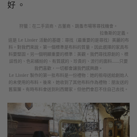
好。
狩獵：在二手貨商、古董商、跳蚤市場等尋找機會。
拉魯斯的定義。
這是 Le Lissier 活動的基礎：尋找（最重要的是尋找）美麗的布
料。對我們來說，第一個標準是布料的質量，因此選擇的家具布
料要堅固。另一個明顯重要的標準：美觀。我們尋找原創的、標
誌性的、色彩繽紛的、有質感的、珍貴的、流行的面料……只要
我們喜歡，一切都會讓我們感興趣。
Le Lissier 製作的第一批布料是一份禮物：她的祖母送給創始人
的未使用的布料。後來，她收到了其他布料作為禮物：朋友送的
舊窗簾。有時布料會送到利西爾家，但他們會忍不住自己去找。