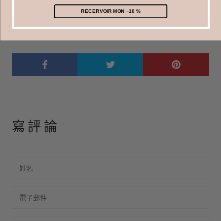
RECERVOIR MON −10 %
作者： EMILIE QUINT
寫評論