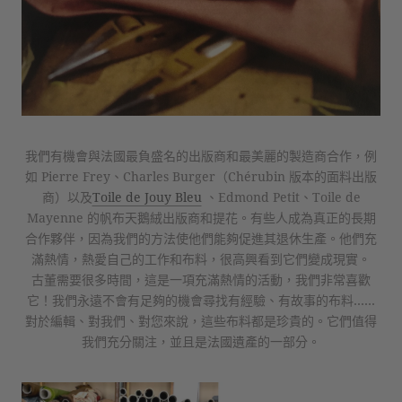
我們有機會與法國最負盛名的出版商和最美麗的製造商合作，例
如 Pierre Frey、Charles Burger（Chérubin 版本的面料出版
商）以及
Toile de Jouy Bleu
、Edmond Petit、Toile de
Mayenne 的帆布天鵝絨出版商和提花。有些人成為真正的長期
合作夥伴，因為我們的方法使他們能夠促進其退休生產。他們充
滿熱情，熱愛自己的工作和布料，很高興看到它們變成現實。
古董需要很多時間，這是一項充滿熱情的活動，我們非常喜歡
它！我們永遠不會有足夠的機會尋找有經驗、有故事的布料……
對於編輯、對我們、對您來說，這些布料都是珍貴的。它們值得
我們充分關注，並且是法國遺產的一部分。